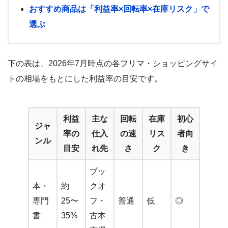
おすすめ商品は「利益率×回転率×在庫リスク」で
選ぶ
下の表は、2026年7月時点の各フリマ・ショッピングサイ
トの相場をもとにした利益率の目安です。
利益
主な
回転
在庫
初心
ジャ
率の
仕入
の速
リス
者向
ンル
目安
れ先
さ
ク
き
ブッ
本・
約
クオ
専門
25〜
フ・
普通
低
◎
書
35%
古本