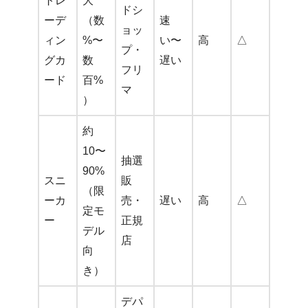
トレ
大
ドシ
ーデ
（数
速
ョッ
ィン
%〜
い〜
高
△
プ・
グカ
数
遅い
フリ
ード
百%
マ
）
約
10〜
抽選
90%
スニ
販
（限
ーカ
売・
遅い
高
△
定モ
ー
正規
デル
店
向
き）
デパ