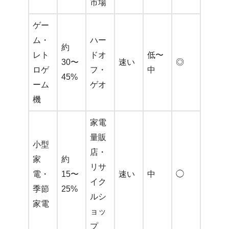
市場
ゲー
ム・
ハー
約
レト
ドオ
低〜
30〜
速い
◎
ロゲ
フ・
中
45%
ーム
ゲオ
機
家電
量販
小型
店・
家
約
リサ
電・
15〜
速い
中
◯
イク
季節
25%
ルシ
家電
ョッ
プ