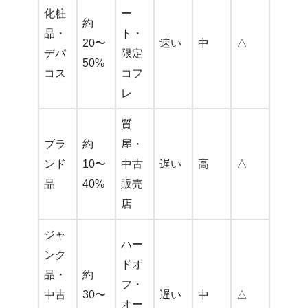
化粧
ー
約
品・
ト・
20〜
速い
中
△
デパ
限定
50%
コス
コフ
レ
質
ブラ
約
屋・
ンド
10〜
中古
遅い
高
△
品
40%
販売
店
ジャ
ハー
ンク
ドオ
品・
約
フ・
中古
30〜
遅い
中
△
オー