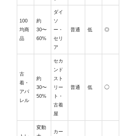
ダイ
100
約
ソ
均商
30〜
ー・
普通
低
◎
品
60%
セリ
ア
セカ
ンド
古
約
スト
着・
30〜
リー
普通
低
◯
アパ
50%
ト・
レル
古着
屋
変動
カー