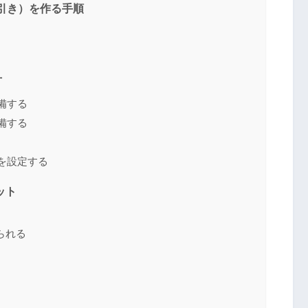
じ引き）を作る手順
方
備する
備する
）を設定する
ット
られる