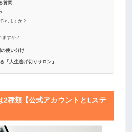
る質問
？
も作れますか？
れますか？
類の使い分け
学べる「人生逃げ切りサロン」
法は2種類【公式アカウントとLステ