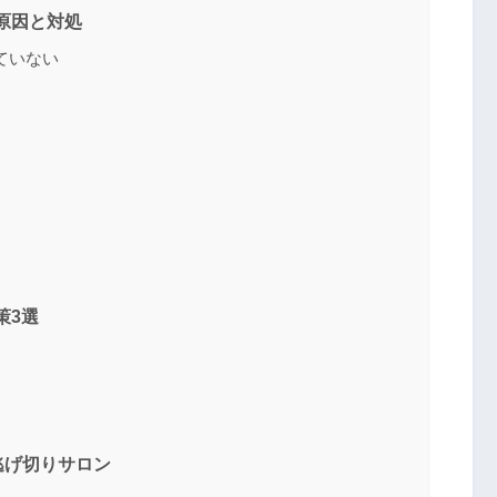
原因と対処
ていない
策3選
逃げ切りサロン