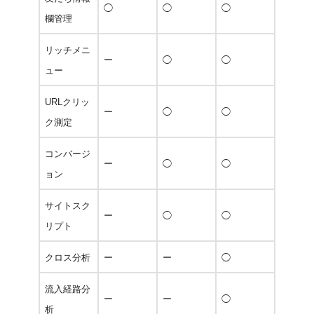
◯
◯
◯
欄管理
リッチメニ
ー
◯
◯
ュー
URLクリッ
ー
◯
◯
ク測定
コンバージ
ー
◯
◯
ョン
サイトスク
ー
◯
◯
リプト
クロス分析
ー
ー
◯
流入経路分
ー
ー
◯
析