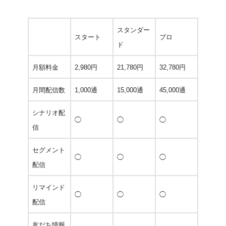
スタンダー
スタート
プロ
ド
月額料金
2,980円
21,780円
32,780円
月間配信数
1,000通
15,000通
45,000通
シナリオ配
◯
◯
◯
信
セグメント
◯
◯
◯
配信
リマインド
◯
◯
◯
配信
友だち情報