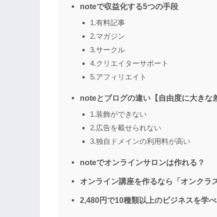
noteで収益化する5つの手段
1.有料記事
2.マガジン
3.サークル
4.クリエイターサポート
5.アフィリエイト
noteとブログの違い【自由度に大きな
1.装飾ができない
2.広告を載せられない
3.独自ドメインの利用料が高い
noteでオンラインサロンは作れる？
オンライン講座を作るなら「オンクラ
2,480円で10種類以上のビジネスを