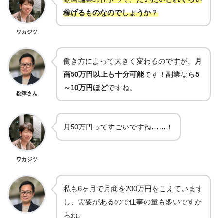
稼げるものなのでしょうか
？
ワカジツ
働き方によって大きく変わるのですが、
月
商50万円以上も十分可能
です！副業なら
5
～10万円ほど
ですね。
松澤さん
月50万円ってすごいですね……！
ワカジツ
私も6ヶ月で月商を200万円をこえています
し、需要があるので仕事の量も多いですか
らね。