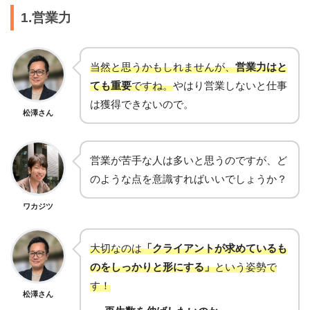
1.営業力
当然と思うかもしれませんが、
営業力はと
ても重要
ですね。
やはり営業しないと仕事
は獲得できないので。
松澤さん
営業が苦手な人は多いと思うのですが、ど
のような点を意識すればいいでしょうか？
ワカジツ
大切なのは
「クライアントが求めているも
のをしっかりと形にする」
という姿勢で
す！
松澤さん