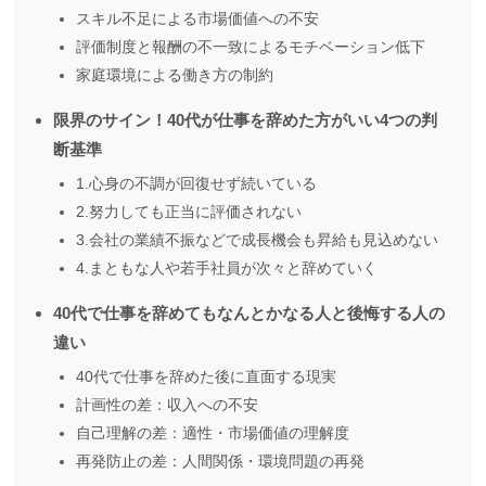
スキル不足による市場価値への不安
評価制度と報酬の不一致によるモチベーション低下
家庭環境による働き方の制約
限界のサイン！40代が仕事を辞めた方がいい4つの判
断基準
1.心身の不調が回復せず続いている
2.努力しても正当に評価されない
3.会社の業績不振などで成長機会も昇給も見込めない
4.まともな人や若手社員が次々と辞めていく
40代で仕事を辞めてもなんとかなる人と後悔する人の
違い
40代で仕事を辞めた後に直面する現実
計画性の差：収入への不安
自己理解の差：適性・市場価値の理解度
再発防止の差：人間関係・環境問題の再発