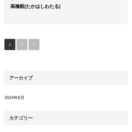
高橋航(たかはしわたる)
1
2
»
アーカイブ
2024年6月
カテゴリー