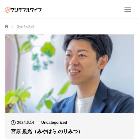
T
o
g
ホーム
3yn4w3x8
g
l
e
n
a
v
i
g
a
t
i
o
n
2024.6.14
Uncategorized
宮原 規光（みやはら のりみつ）