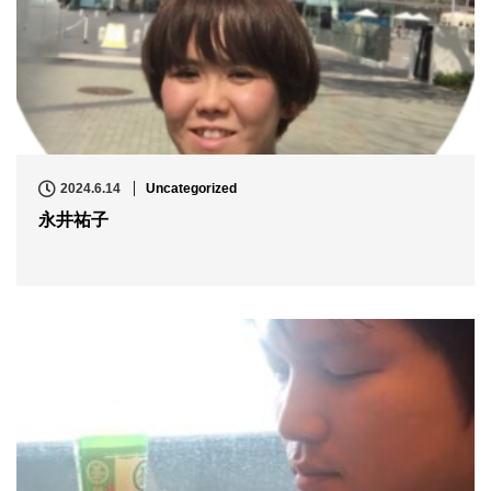
2024.6.14
Uncategorized
永井祐子