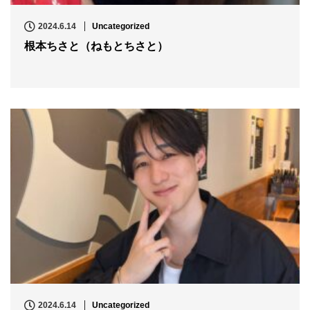
2024.6.14
Uncategorized
根本ちさと（ねもとちさと）
2024.6.14
Uncategorized