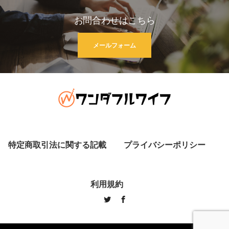
お問合わせはこちら
メールフォーム
特定商取引法に関する記載
プライバシーポリシー
利用規約
Twitter
Facebook