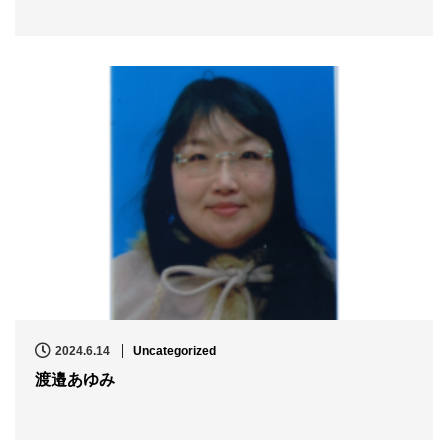
2024.6.14
Uncategorized
渡邉あゆみ